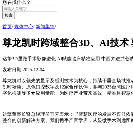
您在找什么？
检索
首页
/
媒体中心
/
新闻集锦
/
尊龙凯时跨域整合3D、AI技术
达擎3D显微手术影像进化 AI赋能临床精准应用 中西并进共创
发布日期:
2025-12-04
尊龙凯时以领先的显示及感测技术为核心，持续于垂直场域推
凯时耘康、原色口腔数字及12家合作伙伴，参与2025台湾医
字化检测等多元应用量能，为医疗产业带来高效、精准且智慧
达擎董事长暨总经理吴宜芳表示：〝智慧医疗的发展不仅只依
整合的创新解决方案。我们携手产官学界，从显微手术到远距